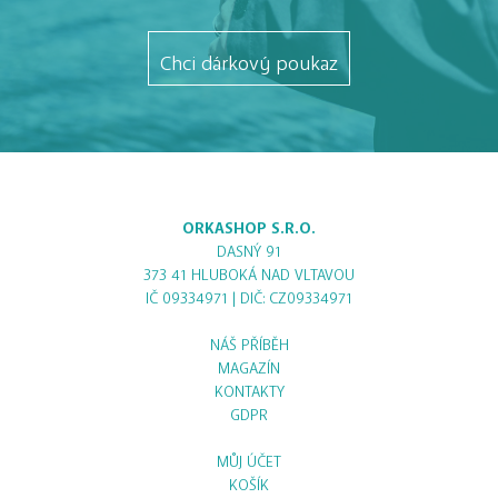
Chci dárkový poukaz
ORKASHOP S.R.O.
DASNÝ 91
373 41 HLUBOKÁ NAD VLTAVOU
IČ 09334971 | DIČ: CZ09334971
NÁŠ PŘÍBĚH
MAGAZÍN
KONTAKTY
GDPR
MŮJ ÚČET
KOŠÍK