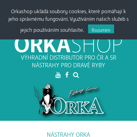
PŘIHLÁSIT •
0
0,00
Kč
Orkashop ukládá soubory cookies, které pomáhají k
jeho správnému fungování. Využíváním našich služeb s
MĚNA:
CZK
•
EUR
jejich používáním souhlasíte.
Rozumím
ORKA
SHOP
VÝHRADNÍ DISTRIBUTOR PRO ČR A SR
NÁSTRAHY PRO DRAVÉ RYBY
NÁSTRAHY ORKA