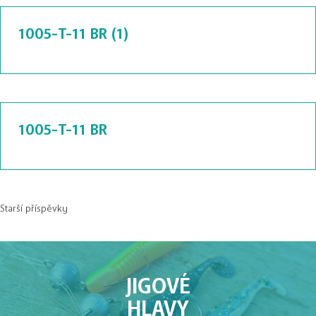
1005-T-11 BR (1)
1005-T-11 BR
Starší příspěvky
Navigace
pro
příspěvky
JIGOVÉ
HLAVY