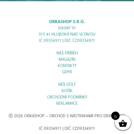
ORKASHOP S.R.O.
DASNÝ 91
373 41 HLUBOKÁ NAD VLTAVOU
IČ 09334971 | DIČ: CZ09334971
NÁŠ PŘÍBĚH
MAGAZÍN
KONTAKTY
GDPR
MŮJ ÚČET
KOŠÍK
OBCHODNÍ PODMÍNKY
REKLAMACE
Ⓒ 2026 ORKASHOP – OBCHOD S NÁSTRAHAMI PRO DRAVÉ RYBY
0
IČ 09334971 | DIČ: CZ09334971