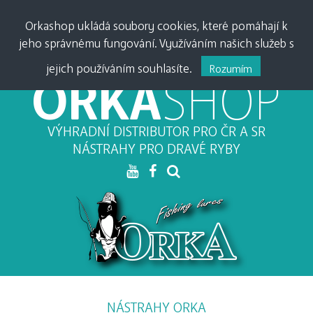
PŘIHLÁSIT •
0
0,00
Kč
Orkashop ukládá soubory cookies, které pomáhají k
jeho správnému fungování. Využíváním našich služeb s
MĚNA:
CZK
•
EUR
jejich používáním souhlasíte.
Rozumím
ORKA
SHOP
VÝHRADNÍ DISTRIBUTOR PRO ČR A SR
NÁSTRAHY PRO DRAVÉ RYBY
NÁSTRAHY ORKA