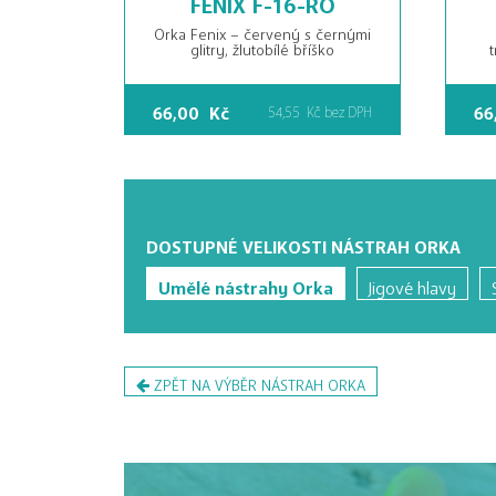
Orka Fenix – červený s černými
glitry, žlutobílé bříško
t
66,00
Kč
66
54,55
Kč
bez DPH
DOSTUPNÉ VELIKOSTI NÁSTRAH ORKA
Umělé nástrahy Orka
Jigové hlavy
ZPĚT NA VÝBĚR NÁSTRAH ORKA