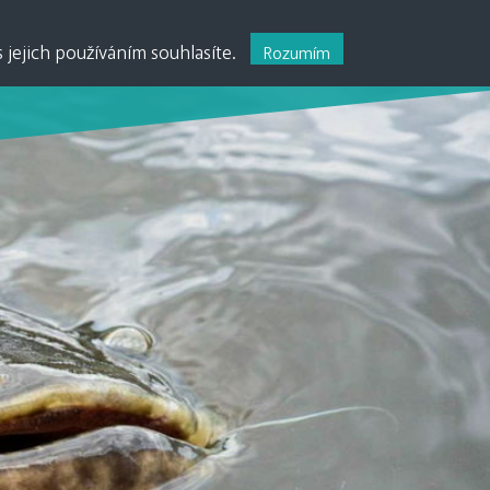
PŘIHLÁSIT •
0
0,00
Kč
 jejich používáním souhlasíte.
Rozumím
MĚNA:
CZK
•
EUR