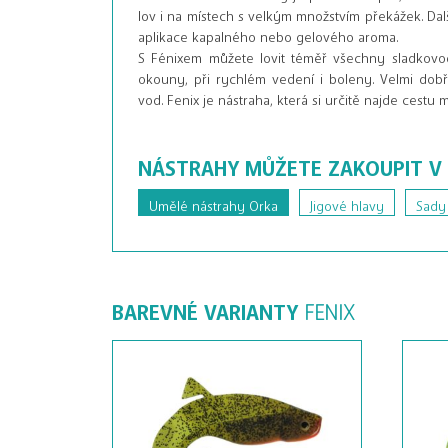
lov i na místech s velkým množstvím překážek. Dal
aplikace kapalného nebo gelového aroma.
S Fénixem můžete lovit téměř všechny sladkovod
okouny, při rychlém vedení i boleny. Velmi dobř
vod. Fenix je nástraha, která si určitě najde cestu
NÁSTRAHY MŮŽETE ZAKOUPIT V
Umělé nástrahy Orka
Jigové hlavy
Sady
BAREVNÉ VARIANTY
FENIX