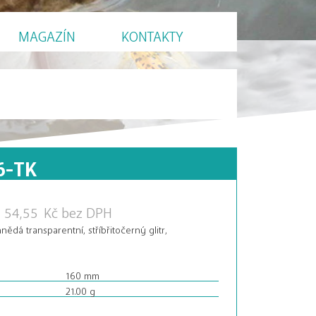
MAGAZÍN
KONTAKTY
6-TK
54,55
Kč
bez DPH
nědá transparentní, stříbřitočerný glitr,
160 mm
21.00 g