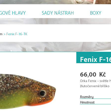
IGOVÉ HLAVY
SADY NÁSTRAH
BOXY
mm
>
Fenix F-16-TK
Fenix F-1
66,00
Kč
Orka Fenix – světle h
žlutočervené bříško
Rozměry
Hmotnost