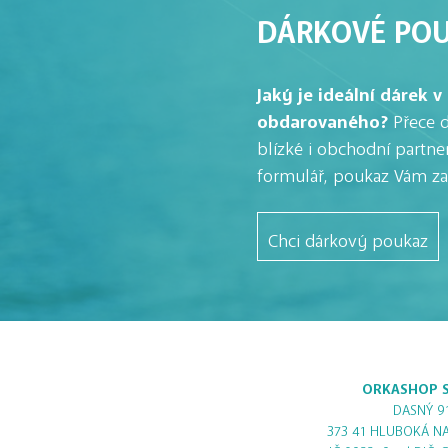
DÁRKOVÉ PO
Jaký je ideální dárek v 
obdarovaného?
Přece d
blízké i obchodní partne
formulář, poukaz Vám z
Chci dárkový poukaz
ORKASHOP S
DASNÝ 9
373 41 HLUBOKÁ N