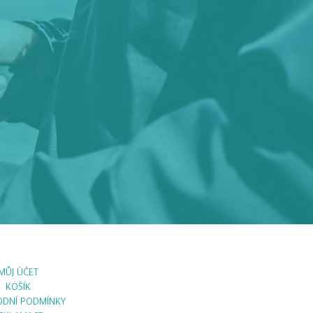
MŮJ ÚČET
KOŠÍK
DNÍ PODMÍNKY