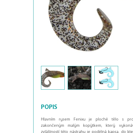
POPIS
Hlavním rysem Fenixu je ploché tělo s pro
zakončeným malým kopýtkem, který vykonává
zvláštností této nástrahy je podélná kapsa, do k