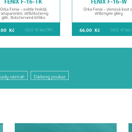
Orka Fenix – světle hnědá
Orka Fenix – slonová kost 
ransparentní, stříbřitočerný
stříbrnými glitry
glitr, žlutočervené bříško
,00
Kč
66,00
Kč
54,55
Kč
bez DPH
54,55
Kč
bez
Sady nástrah
Dárkový poukaz