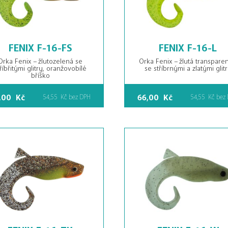
FENIX F-16-FS
FENIX F-16-L
Orka Fenix – žlutozelená se
Orka Fenix – žlutá transparen
říbřitými glitry, oranžovobílé
se stříbrnými a zlatými glit
bříško
,00
Kč
66,00
Kč
54,55
Kč
bez DPH
54,55
Kč
bez
FENIX F-16-TK
FENIX F-16-W