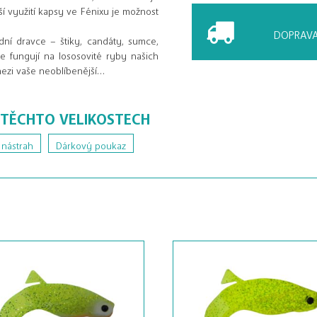
ší využití kapsy ve Fénixu je možnost
DOPRAVA
ní dravce – štiky, candáty, sumce,
e fungují na lososovité ryby našich
 mezi vaše neoblíbenější…
 TĚCHTO VELIKOSTECH
 nástrah
Dárkový poukaz