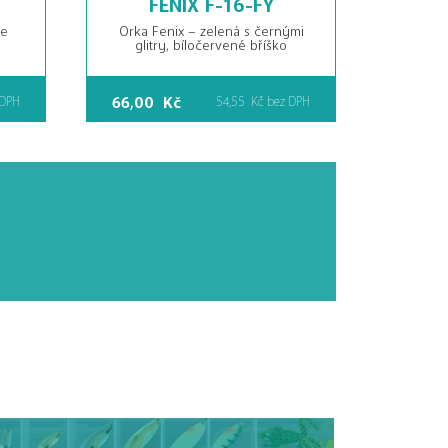
se
Orka Fenix – zelená s černými
glitry, bíločervené bříško
66,00
Kč
 DPH
54,55
Kč
bez DPH