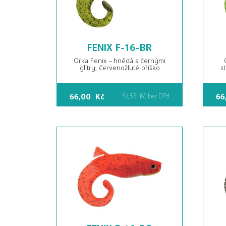
FENIX F-16-BR
Orka Fenix – hnědá s černými
glitry, červenožluté bříško
st
66,00
Kč
66
54,55
Kč
bez DPH
FENIX F-16-RO