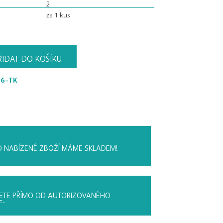
2
za 1 kus
ŘIDAT DO KOŠÍKU
16-TK
 NABÍZENÉ ZBOŽÍ
MÁME SKLADEM!
ETE PŘÍMO OD AUTORIZOVANÉHO
.