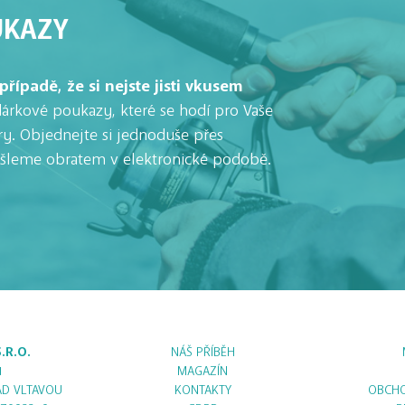
UKAZY
případě, že si nejste jisti vkusem
árkové poukazy, které se hodí pro Vaše
ry. Objednejte si jednoduše přes
ašleme obratem v elektronické podobě.
.R.O.
NÁŠ PŘÍBĚH
1
MAGAZÍN
AD VLTAVOU
KONTAKTY
OBCHO