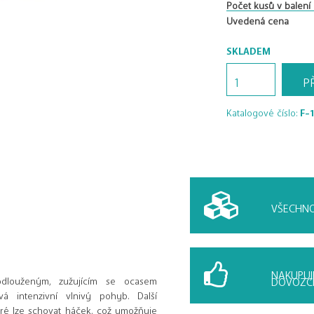
Počet kusů v balení
Uvedená cena
SKLADEM
Fenix
P
F-
16-
Katalogové číslo:
F-
TK
množství
VŠECHNO
NAKUPUJ
dlouženým, zužujícím se ocasem
DOVOZCE
 intenzivní vlnivý pohyb. Další
teré lze schovat háček, což umožňuje