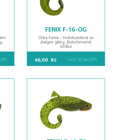
FENIX F-16-OG
tní
Orka Fenix – hnědozelená se
ry
zlatými glitry, žlutočervené
bříško
66,00
Kč
 DPH
54,55
Kč
bez DPH
FENIX F-16-FY