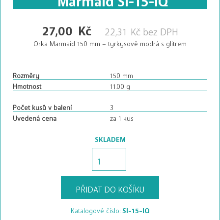
27,00
Kč
22,31
Kč
bez DPH
Orka Marmaid 150 mm – tyrkysově modrá s glitrem
Rozměry
150 mm
Hmotnost
11.00 g
Počet kusů v balení
3
Uvedená cena
za 1 kus
SKLADEM
Marmaid
SI-
15-
IQ
PŘIDAT DO KOŠÍKU
množství
Katalogové číslo:
SI-15-IQ