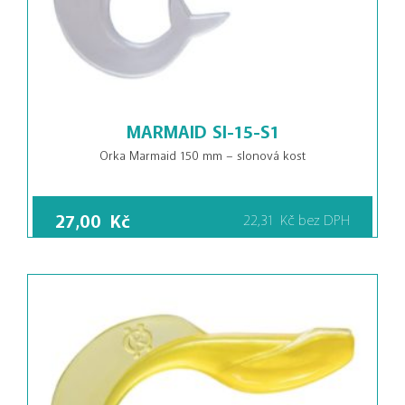
MARMAID SI-15-S1
Orka Marmaid 150 mm – slonová kost
27,00
Kč
22,31
Kč
bez DPH