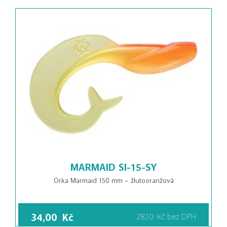
MARMAID SI-15-SY
Orka Marmaid 150 mm – žlutooranžová
34,00
Kč
28,10
Kč
bez DPH