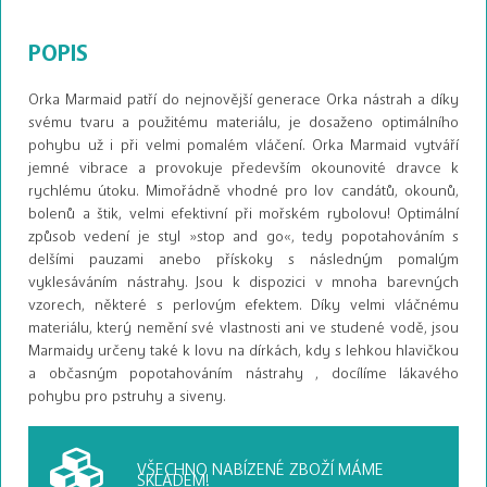
POPIS
Orka Marmaid patří do nejnovější generace Orka nástrah a díky
svému tvaru a použitému materiálu, je dosaženo optimálního
pohybu už i při velmi pomalém vláčení. Orka Marmaid vytváří
jemné vibrace a provokuje především okounovité dravce k
rychlému útoku. Mimořádně vhodné pro lov candátů, okounů,
bolenů a štik, velmi efektivní při mořském rybolovu! Optimální
způsob vedení je styl »stop and go«, tedy popotahováním s
delšími pauzami anebo přískoky s následným pomalým
vyklesáváním nástrahy. Jsou k dispozici v mnoha barevných
vzorech, některé s perlovým efektem. Díky velmi vláčnému
materiálu, který nemění své vlastnosti ani ve studené vodě, jsou
Marmaidy určeny také k lovu na dírkách, kdy s lehkou hlavičkou
a občasným popotahováním nástrahy , docílíme lákavého
pohybu pro pstruhy a siveny.
VŠECHNO NABÍZENÉ ZBOŽÍ
MÁME
SKLADEM!