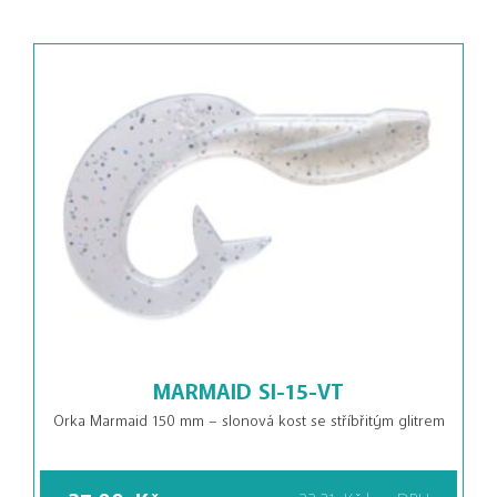
MARMAID SI-15-VT
Orka Marmaid 150 mm – slonová kost se stříbřitým glitrem
27,00
Kč
22,31
Kč
bez DPH