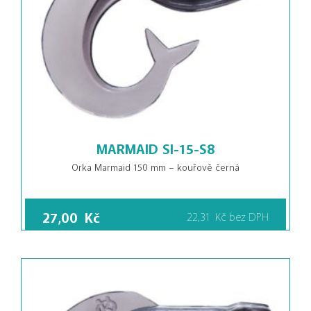
MARMAID SI-15-S8
Orka Marmaid 150 mm – kouřově černá
27,00
Kč
22,31
Kč
bez DPH