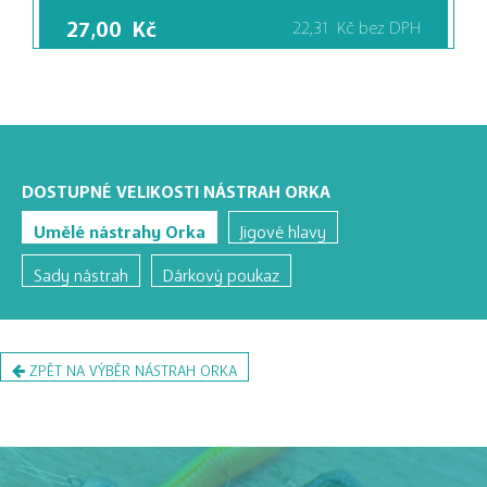
27,00
Kč
22,31
Kč
bez DPH
DOSTUPNÉ VELIKOSTI NÁSTRAH ORKA
Umělé nástrahy Orka
Jigové hlavy
Sady nástrah
Dárkový poukaz
ZPĚT NA VÝBĚR NÁSTRAH ORKA