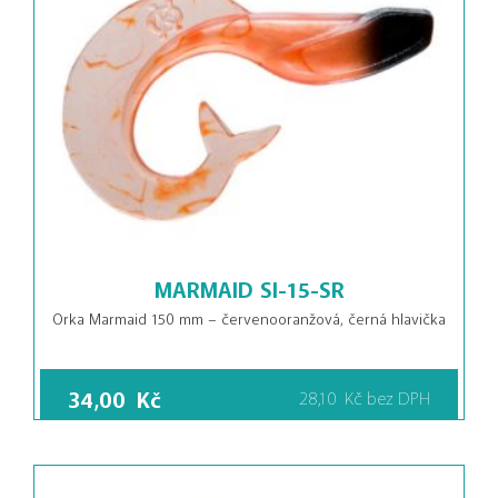
MARMAID SI-15-SR
Orka Marmaid 150 mm – červenooranžová, černá hlavička
34,00
Kč
28,10
Kč
bez DPH