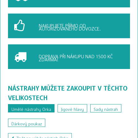
NAKUPUJETE PŘÍMO OD
AUTORIZOVANÉHO DOVOZCE.
DOPRAVA PŘI NÁKUPU
NAD 1500 KČ
ZDARMA!
NÁSTRAHY MŮŽETE ZAKOUPIT V TĚCHTO
VELIKOSTECH
Umělé nástrahy Orka
Jigové hlavy
Sady nástrah
Dárkový poukaz
Zpět na výběr nástrah Orka