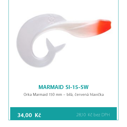
MARMAID SI-15-SW
Orka Marmaid 150 mm – bílá, červená hlavička
34,00
Kč
28,10
Kč
bez DPH