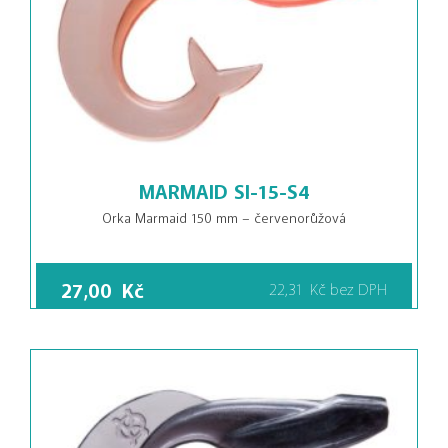
MARMAID SI-15-S4
Orka Marmaid 150 mm – červenorůžová
27,00
Kč
22,31
Kč
bez DPH