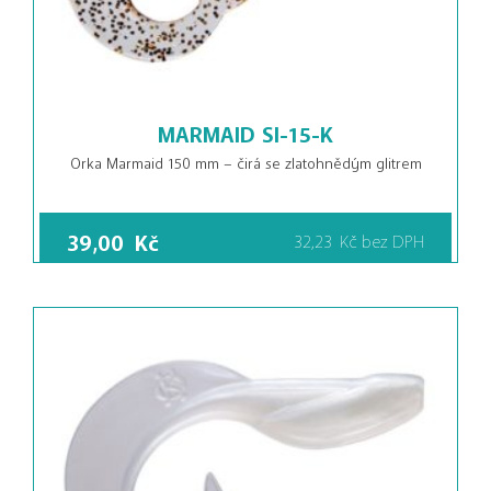
MARMAID SI-15-K
Orka Marmaid 150 mm – čirá se zlatohnědým glitrem
39,00
Kč
32,23
Kč
bez DPH