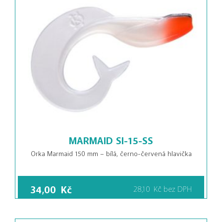
MARMAID SI-15-SS
Orka Marmaid 150 mm – bílá, černo-červená hlavička
34,00
Kč
28,10
Kč
bez DPH