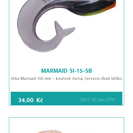
MARMAID SI-15-SB
Orka Marmaid 150 mm – kouřově černá, červeno-žluté bříško
34,00
Kč
28,10
Kč
bez DPH