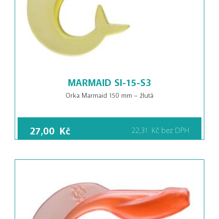
MARMAID SI-15-S3
Orka Marmaid 150 mm – žlutá
27,00
Kč
22,31
Kč
bez DPH