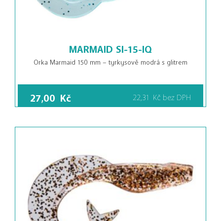
MARMAID SI-15-IQ
Orka Marmaid 150 mm – tyrkysově modrá s glitrem
27,00
Kč
22,31
Kč
bez DPH