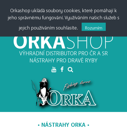
PŘIHLÁSIT •
0
0,00
Kč
Orkashop ukládá soubory cookies, které pomáhají k
jeho správnému fungování. Využíváním našich služeb s
MĚNA:
CZK
•
EUR
jejich používáním souhlasíte.
Rozumím
ORKA
SHOP
VÝHRADNÍ DISTRIBUTOR PRO ČR A SR
NÁSTRAHY PRO DRAVÉ RYBY
NÁSTRAHY ORKA