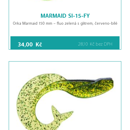
MARMAID SI-15-FY
Orka Marmaid 150 mm – fluo zelená s glitrem, červeno-bílé
34,00
Kč
28,10
Kč
bez DPH