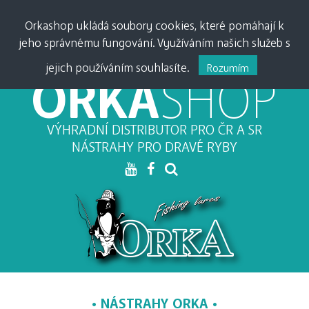
PŘIHLÁSIT •
0
0,00
Kč
Orkashop ukládá soubory cookies, které pomáhají k
jeho správnému fungování. Využíváním našich služeb s
MĚNA:
CZK
•
EUR
jejich používáním souhlasíte.
Rozumím
ORKA
SHOP
VÝHRADNÍ DISTRIBUTOR PRO ČR A SR
NÁSTRAHY PRO DRAVÉ RYBY
NÁSTRAHY ORKA