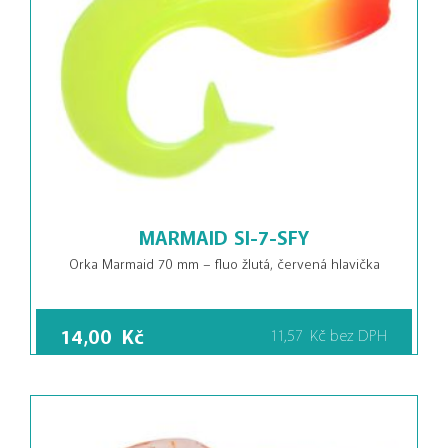
MARMAID SI-7-SFY
Orka Marmaid 70 mm – fluo žlutá, červená hlavička
14,00
Kč
11,57
Kč
bez DPH