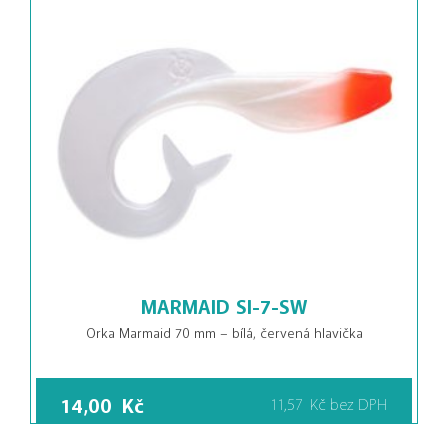
MARMAID SI-7-SW
Orka Marmaid 70 mm – bílá, červená hlavička
14,00
Kč
11,57
Kč
bez DPH