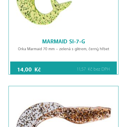
MARMAID SI-7-G
Orka Marmaid 70 mm – zelená s glitrem, černý hřbet
14,00
Kč
11,57
Kč
bez DPH