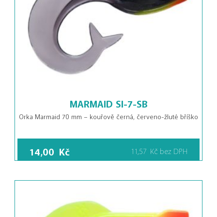
MARMAID SI-7-SB
Orka Marmaid 70 mm – kouřově černá, červeno-žluté bříško
14,00
Kč
11,57
Kč
bez DPH