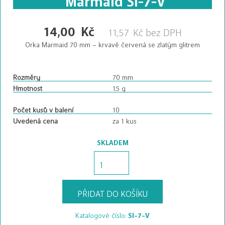
14,00
Kč
11,57
Kč
bez DPH
Orka Marmaid 70 mm – krvavě červená se zlatým glitrem
Rozměry
70 mm
Hmotnost
1.5 g
Počet kusů v balení
10
Uvedená cena
za 1 kus
SKLADEM
Marmaid
SI-
7-
V
PŘIDAT DO KOŠÍKU
množství
Katalogové číslo:
SI-7-V