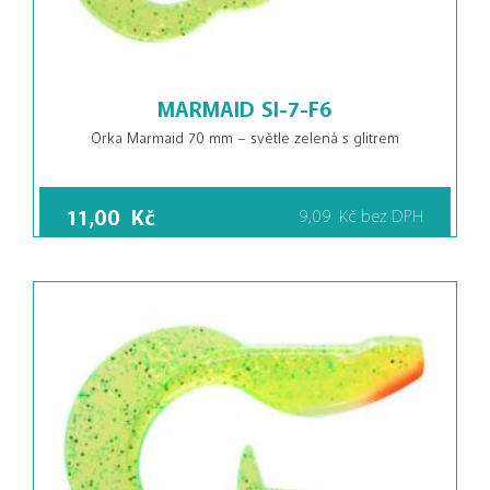
MARMAID SI-7-F6
Orka Marmaid 70 mm – světle zelená s glitrem
11,00
Kč
9,09
Kč
bez DPH