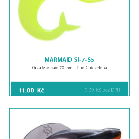
MARMAID SI-7-S5
Orka Marmaid 70 mm – fluo žlutozelená
11,00
Kč
9,09
Kč
bez DPH