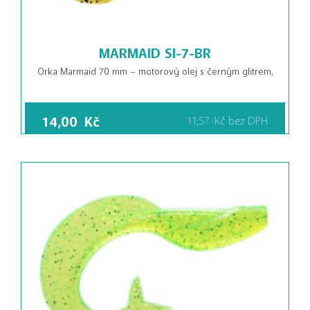
MARMAID SI-7-BR
Orka Marmaid 70 mm – motorový olej s černým glitrem,
14,00
Kč
11,57
Kč
bez DPH