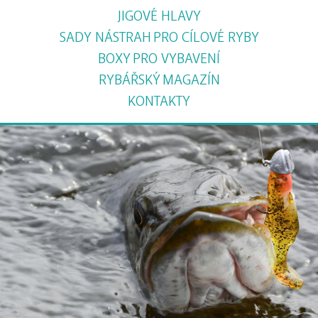
JIGOVÉ HLAVY
SADY NÁSTRAH
PRO CÍLOVÉ RYBY
BOXY
PRO VYBAVENÍ
RYBÁŘSKÝ
MAGAZÍN
KONTAKTY