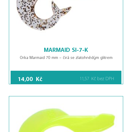
MARMAID SI-7-K
Orka Marmaid 70 mm – čirá se zlatohnědým glitrem
14,00
Kč
11,57
Kč
bez DPH