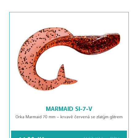
MARMAID SI-7-V
Orka Marmaid 70 mm – krvavě červená se zlatým glitrem
14,00
Kč
11,57
Kč
bez DPH