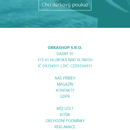
Chci dárkový poukaz
ORKASHOP S.R.O.
DASNÝ 91
373 41 HLUBOKÁ NAD VLTAVOU
IČ 09334971 | DIČ: CZ09334971
NÁŠ PŘÍBĚH
MAGAZÍN
KONTAKTY
GDPR
MŮJ ÚČET
KOŠÍK
OBCHODNÍ PODMÍNKY
REKLAMACE