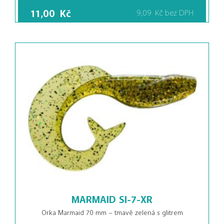
11,00
Kč
9,09
Kč
bez DPH
MARMAID SI-7-XR
Orka Marmaid 70 mm – tmavě zelená s glitrem