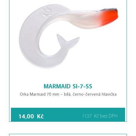
MARMAID SI-7-SS
Orka Marmaid 70 mm – bílá, černo-červená hlavička
14,00
Kč
11,57
Kč
bez DPH