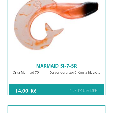
MARMAID SI-7-SR
Orka Marmaid 70 mm – červenooranžová, černá hlavička
14,00
Kč
11,57
Kč
bez DPH