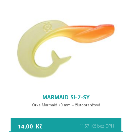
MARMAID SI-7-SY
Orka Marmaid 70 mm – žlutooranžová
14,00
Kč
11,57
Kč
bez DPH