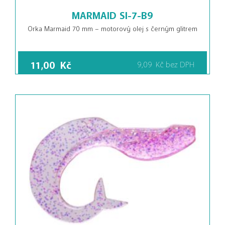
MARMAID SI-7-B9
Orka Marmaid 70 mm – motorový olej s černým glitrem
11,00
Kč
9,09
Kč
bez DPH