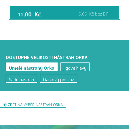
11,00
Kč
9,09
Kč
bez DPH
DOSTUPNÉ VELIKOSTI NÁSTRAH ORKA
Umělé nástrahy Orka
Jigové hlavy
Sady nástrah
Dárkový poukaz
ZPĚT NA VÝBĚR NÁSTRAH ORKA