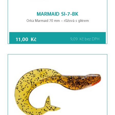
MARMAID SI-7-BK
Orka Marmaid 70 mm – růžová s glitrem
11,00
Kč
9,09
Kč
bez DPH