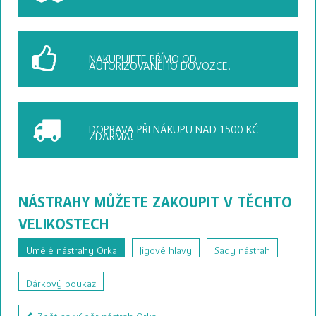
NAKUPUJETE PŘÍMO OD
AUTORIZOVANÉHO DOVOZCE.
DOPRAVA PŘI NÁKUPU
NAD 1500 KČ
ZDARMA!
NÁSTRAHY MŮŽETE ZAKOUPIT V TĚCHTO
VELIKOSTECH
Umělé nástrahy Orka
Jigové hlavy
Sady nástrah
Dárkový poukaz
Zpět na výběr nástrah Orka