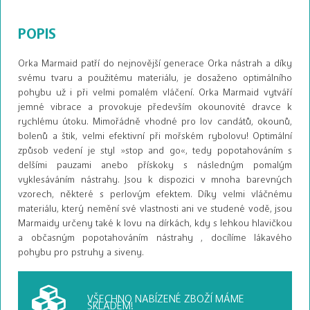
POPIS
Orka Marmaid patří do nejnovější generace Orka nástrah a díky
svému tvaru a použitému materiálu, je dosaženo optimálního
pohybu už i při velmi pomalém vláčení. Orka Marmaid vytváří
jemné vibrace a provokuje především okounovité dravce k
rychlému útoku. Mimořádně vhodné pro lov candátů, okounů,
bolenů a štik, velmi efektivní při mořském rybolovu! Optimální
způsob vedení je styl »stop and go«, tedy popotahováním s
delšími pauzami anebo přískoky s následným pomalým
vyklesáváním nástrahy. Jsou k dispozici v mnoha barevných
vzorech, některé s perlovým efektem. Díky velmi vláčnému
materiálu, který nemění své vlastnosti ani ve studené vodě, jsou
Marmaidy určeny také k lovu na dírkách, kdy s lehkou hlavičkou
a občasným popotahováním nástrahy , docílíme lákavého
pohybu pro pstruhy a siveny.
VŠECHNO NABÍZENÉ ZBOŽÍ
MÁME
SKLADEM!