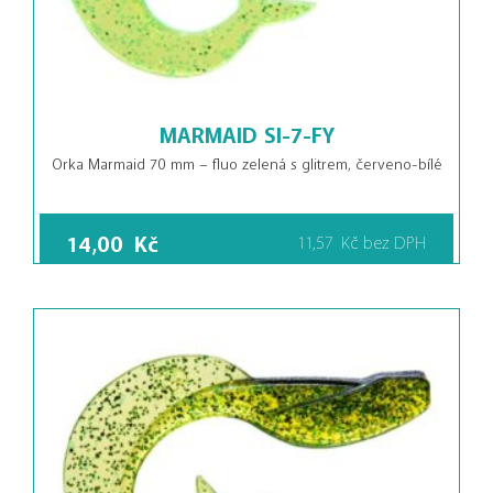
MARMAID SI-7-FY
Orka Marmaid 70 mm – fluo zelená s glitrem, červeno-bílé
14,00
Kč
11,57
Kč
bez DPH