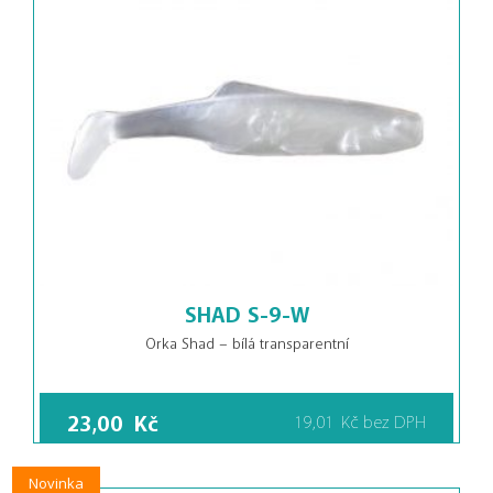
SHAD S-9-W
Orka Shad – bílá transparentní
23,00
Kč
19,01
Kč
bez DPH
Novinka