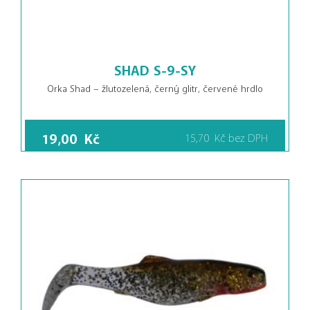
SHAD S-9-SY
Orka Shad – žlutozelená, černý glitr, červené hrdlo
19,00
Kč
15,70
Kč
bez DPH