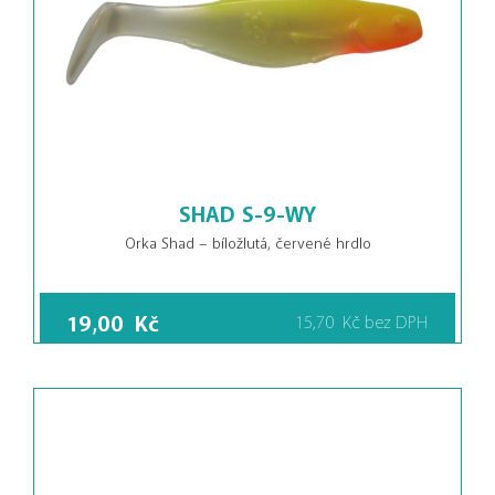
SHAD S-9-WY
Orka Shad – bíložlutá, červené hrdlo
19,00
Kč
15,70
Kč
bez DPH