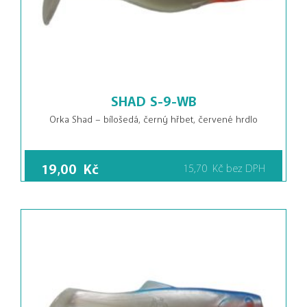
SHAD S-9-WB
Orka Shad – bílošedá, černý hřbet, červené hrdlo
19,00
Kč
15,70
Kč
bez DPH