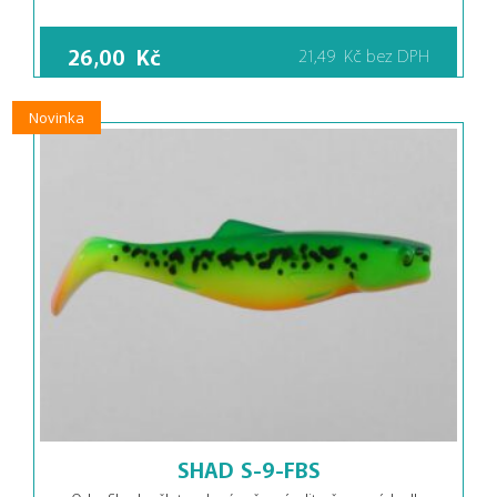
26,00
Kč
21,49
Kč
bez DPH
Novinka
SHAD S-9-FBS
Orka Shad – žlutozelená a černý glitr, červené hrdlo