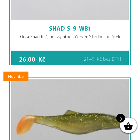
SHAD S-9-WB1
Orka Shad bílá, tmavý hřbet, červené hrdlo a ocásek
26,00
Kč
21,49
Kč
bez DPH
Novinka
0