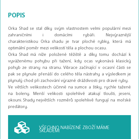
POPIS
Orka Shad se stal díky svým vlastnostem velmi populární mezi
zahraničními i domácími rybáři. Nejvýraznější
charakteristikou Orka shadu je tvar ploché rybky, která má
optimální poměr mezi velikostí těla a plochou ocasu.
Orka Shad má níže položené těžiště a díky tomu dochází k
vyváženému pohybu při tažení, kdy ocas vykonává klasický
pohyb ze strany na stranu. Vibrace začínající v ocasní části se
pak se plynule přenáší do celého těla nástrahy a výsledkem je
plynulý chod při zachování výrazné dráždivosti pro dravé ryby.
Ve větších velikostech účinné na sumce a štiky, rychle tažené
na boleny. Menší velikosti spolehlivě atakují tloušti, jeseni,
okouni. Shady největších rozměrů spolehlivě fungují na mořské
predátory.
VŠECHNO NABÍZENÉ ZBOŽÍ
MÁME
SKLADEM!