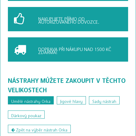
NAKUPUJETE PŘÍMO OD
AUTORIZOVANÉHO DOVOZCE.
DOPRAVA PŘI NÁKUPU
NAD 1500 KČ
ZDARMA!
NÁSTRAHY MŮŽETE ZAKOUPIT V TĚCHTO
VELIKOSTECH
Umělé nástrahy Orka
Jigové hlavy
Sady nástrah
Dárkový poukaz
Zpět na výběr nástrah Orka