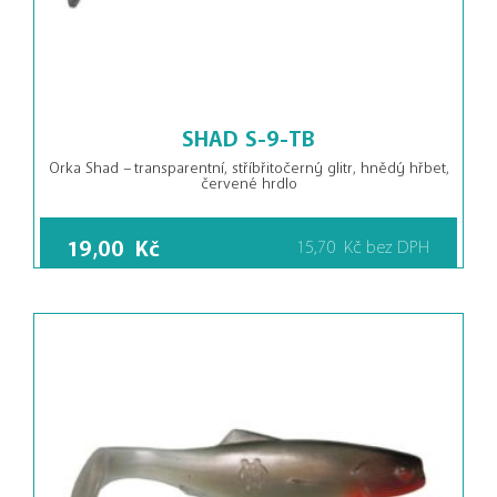
SHAD S-9-TB
Orka Shad – transparentní, stříbřitočerný glitr, hnědý hřbet,
červené hrdlo
19,00
Kč
15,70
Kč
bez DPH