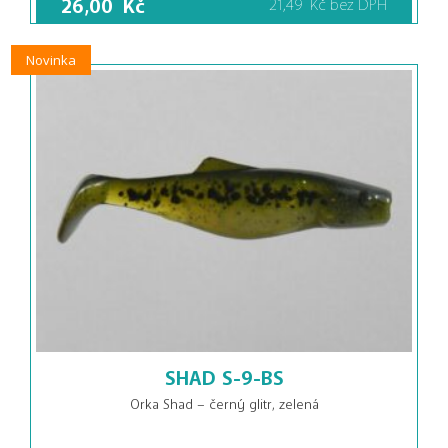
26,00
Kč
21,49
Kč
bez DPH
Novinka
SHAD S-9-BS
Orka Shad – černý glitr, zelená