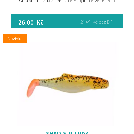
26,00
Kč
21,49
Kč
bez DPH
Novinka
SHAD S-9-LP03