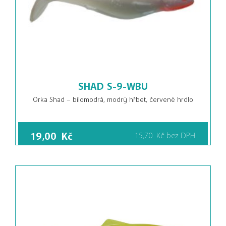
SHAD S-9-WBU
Orka Shad – bílomodrá, modrý hřbet, červené hrdlo
19,00
Kč
15,70
Kč
bez DPH