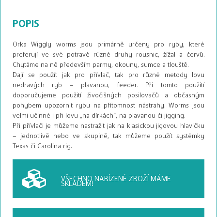
POPIS
Orka Wiggly worms jsou primárně určeny pro ryby, které
preferují ve své potravě různé druhy rousnic, žížal a červů.
Chytáme na ně především parmy, okouny, sumce a tlouště.
Dají se použít jak pro přívlač, tak pro různé metody lovu
nedravých ryb – plavanou, feeder. Při tomto použití
doporučujeme použití živočišných posilovačů a občasným
pohybem upozornit rybu na přítomnost nástrahy. Worms jsou
velmi učinné i při lovu „na dírkách“, na plavanou či jigging.
Při přívlači je můžeme nastražit jak na klasickou jigovou hlavičku
– jednotlivě nebo ve skupině, tak můžeme použít systémky
Texas či Carolina rig.
VŠECHNO NABÍZENÉ ZBOŽÍ
MÁME
SKLADEM!