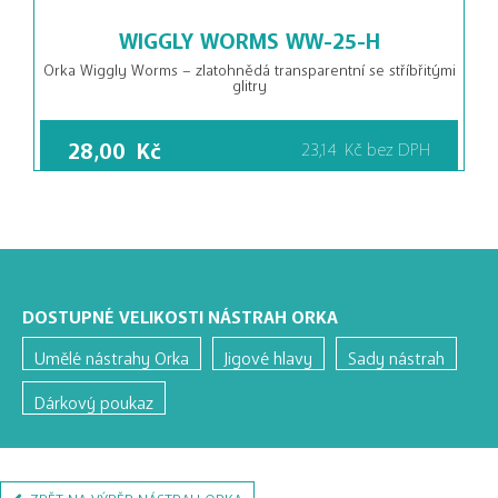
WIGGLY WORMS WW-25-H
Orka Wiggly Worms – zlatohnědá transparentní se stříbřitými
glitry
28,00
Kč
23,14
Kč
bez DPH
DOSTUPNÉ VELIKOSTI NÁSTRAH ORKA
Umělé nástrahy Orka
Jigové hlavy
Sady nástrah
Dárkový poukaz
ZPĚT NA VÝBĚR NÁSTRAH ORKA