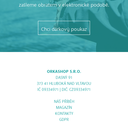
zašleme obratem v elektronické podobě.
Chci dárkový poukaz
ORKASHOP S.R.O.
DASNÝ 91
373 41 HLUBOKÁ NAD VLTAVOU
IČ 09334971 | DIČ: CZ09334971
NÁŠ PŘÍBĚH
MAGAZÍN
KONTAKTY
GDPR