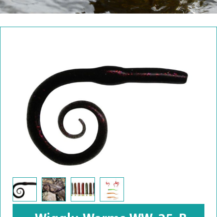
Wiggly Worms WW-25-B