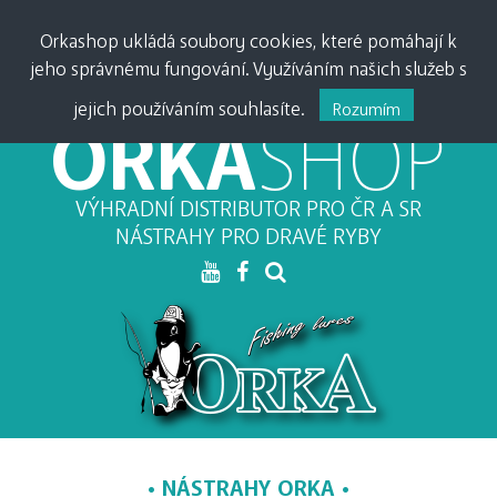
PŘIHLÁSIT •
0
0,00
Kč
Orkashop ukládá soubory cookies, které pomáhají k
jeho správnému fungování. Využíváním našich služeb s
MĚNA:
CZK
•
EUR
jejich používáním souhlasíte.
Rozumím
ORKA
SHOP
VÝHRADNÍ DISTRIBUTOR PRO ČR A SR
NÁSTRAHY PRO DRAVÉ RYBY
NÁSTRAHY ORKA