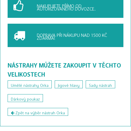
NAKUPUJETE PŘÍMO OD
AUTORIZOVANÉHO DOVOZCE.
DOPRAVA PŘI NÁKUPU
NAD 1500 KČ
ZDARMA!
NÁSTRAHY MŮŽETE ZAKOUPIT V TĚCHTO
VELIKOSTECH
Umělé nástrahy Orka
Jigové hlavy
Sady nástrah
Dárkový poukaz
Zpět na výběr nástrah Orka