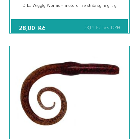
Orka Wiggly Worms – motoroil se stříbřitými glitry
28,00
Kč
23,14
Kč
bez DPH