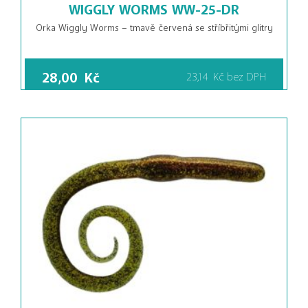
WIGGLY WORMS WW-25-DR
Orka Wiggly Worms – tmavě červená se stříbřitými glitry
28,00
Kč
23,14
Kč
bez DPH