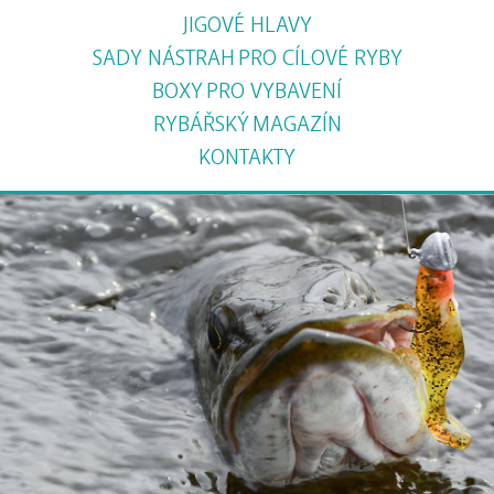
JIGOVÉ HLAVY
SADY NÁSTRAH
PRO CÍLOVÉ RYBY
BOXY
PRO VYBAVENÍ
RYBÁŘSKÝ
MAGAZÍN
KONTAKTY