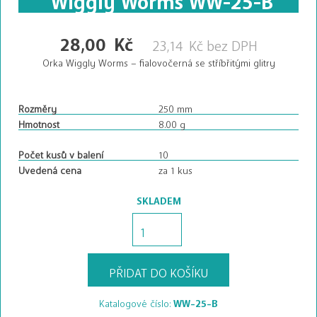
28,00
Kč
23,14
Kč
bez DPH
Orka Wiggly Worms – fialovočerná se stříbřitými glitry
Rozměry
250 mm
Hmotnost
8.00 g
Počet kusů v balení
10
Uvedená cena
za 1 kus
SKLADEM
Wiggly
Worms
WW-
25-
PŘIDAT DO KOŠÍKU
B
množství
Katalogové číslo:
WW-25-B