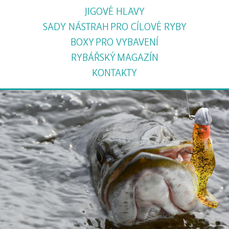
JIGOVÉ HLAVY
SADY NÁSTRAH
PRO CÍLOVÉ RYBY
BOXY
PRO VYBAVENÍ
RYBÁŘSKÝ
MAGAZÍN
KONTAKTY