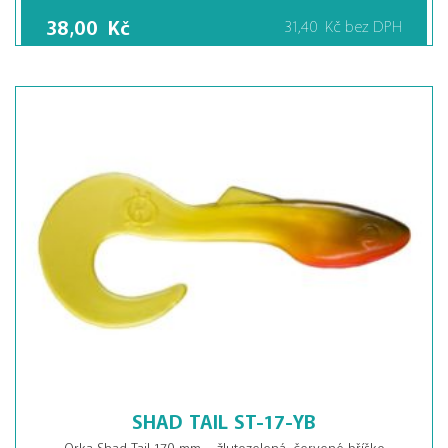
38,00
Kč
31,40
Kč
bez DPH
SHAD TAIL ST-17-YB
Orka Shad Tail 170 mm – žlutozelená, červené bříško