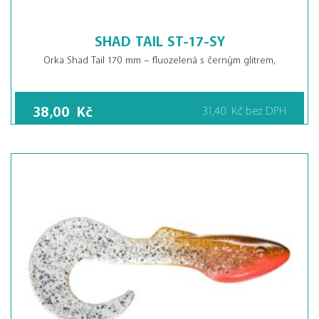
SHAD TAIL ST-17-SY
Orka Shad Tail 170 mm – fluozelená s černým glitrem,
38,00
Kč
31,40
Kč
bez DPH