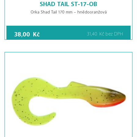
SHAD TAIL ST-17-OB
Orka Shad Tail 170 mm – hnědooranžová
38,00
Kč
31,40
Kč
bez DPH