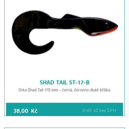
SHAD TAIL ST-17-B
Orka Shad Tail 170 mm – černá, červeno-žluté bříško
38,00
Kč
31,40
Kč
bez DPH