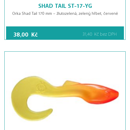
SHAD TAIL ST-17-YG
Orka Shad Tail 170 mm – žlutozelená, zelený hřbet, červené
38,00
Kč
31,40
Kč
bez DPH