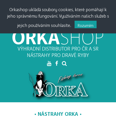
PŘIHLÁSIT •
0
0,00
Kč
Orkashop ukládá soubory cookies, které pomáhají k
jeho správnému fungování. Využíváním našich služeb s
MĚNA:
CZK
•
EUR
jejich používáním souhlasíte.
Rozumím
ORKA
SHOP
VÝHRADNÍ DISTRIBUTOR PRO ČR A SR
NÁSTRAHY PRO DRAVÉ RYBY
NÁSTRAHY ORKA