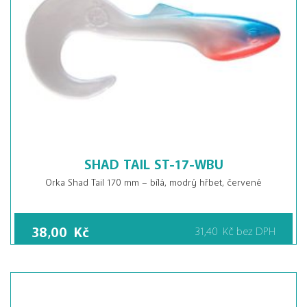
SHAD TAIL ST-17-WBU
Orka Shad Tail 170 mm – bílá, modrý hřbet, červené
38,00
Kč
31,40
Kč
bez DPH