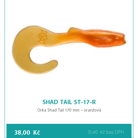
SHAD TAIL ST-17-R
Orka Shad Tail 170 mm – oranžová
38,00
Kč
31,40
Kč
bez DPH