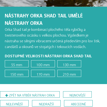
NÁSTRAHY ORKA SHAD TAIL UMĚLÉ
NÁSTRAHY ORKA
Orka Shad tail je kombinací plochého těla rybičky a
twisterového ocásku s velkou plochou. Výsledkem je
nástraha se silnými vibracemi určená především pro lov štik,
candátů a okounů ve stojatých i tekoucích vodách.
DOSTUPNÉ VELIKOSTI NÁSTRAH ORKA SHAD TAIL
55 mm
100 mm
130 mm
150 mm
170 mm
210 mm
ZPĚT NA VÝBĚR NÁSTRAH ORKA
NEJNOVĚJŠÍ
NEJLEVNĚJŠÍ
NEJDRAŽŠÍ
ABECEDNĚ