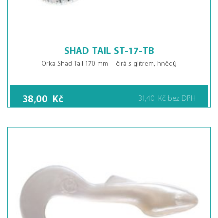
SHAD TAIL ST-17-TB
Orka Shad Tail 170 mm – čirá s glitrem, hnědý
38,00
Kč
31,40
Kč
bez DPH