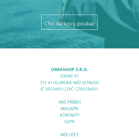
Chci dárkový poukaz
ORKASHOP S.R.O.
DASNÝ 91
373 41 HLUBOKÁ NAD VLTAVOU
IČ 09334971 | DIČ: CZ09334971
NÁŠ PŘÍBĚH
MAGAZÍN
KONTAKTY
GDPR
MŮJ ÚČET