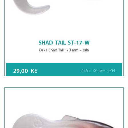
SHAD TAIL ST-17-W
Orka Shad Tail 170 mm – bílá
29,00
Kč
23,97
Kč
bez DPH